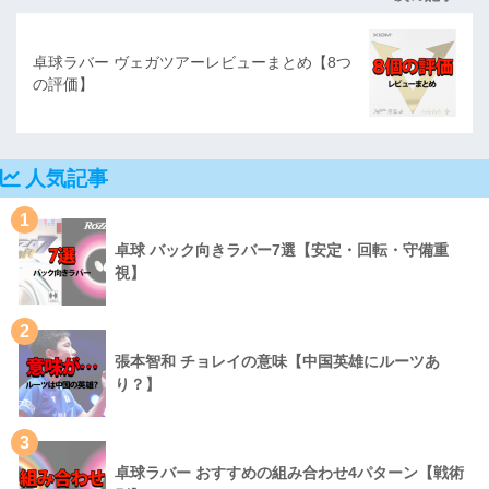
卓球ラバー ヴェガツアーレビューまとめ【8つ
の評価】
人気記事
1
卓球 バック向きラバー7選【安定・回転・守備重
視】
2
張本智和 チョレイの意味【中国英雄にルーツあ
り？】
3
卓球ラバー おすすめの組み合わせ4パターン【戦術