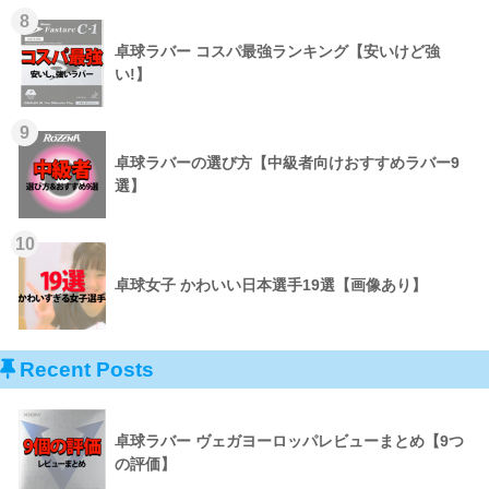
8
卓球ラバー コスパ最強ランキング【安いけど強
い!】
9
卓球ラバーの選び方【中級者向けおすすめラバー9
選】
10
卓球女子 かわいい日本選手19選【画像あり】
Recent Posts
卓球ラバー ヴェガヨーロッパレビューまとめ【9つ
の評価】