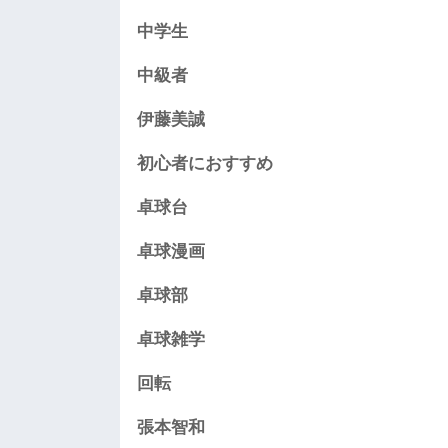
中学生
中級者
伊藤美誠
初心者におすすめ
卓球台
卓球漫画
卓球部
卓球雑学
回転
張本智和