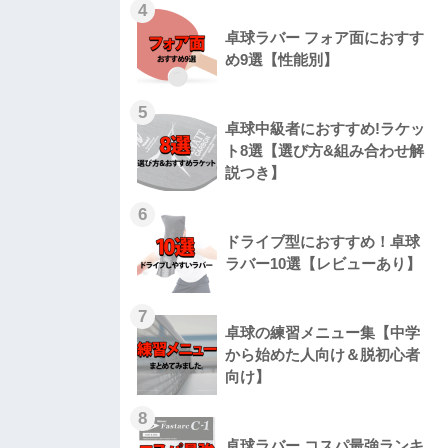
4
卓球ラバー フォア面におすす
め9選【性能別】
5
卓球中級者におすすめ!ラケッ
ト8選【選び方&組み合わせ解
説つき】
6
ドライブ型におすすめ！卓球
ラバー10選【レビューあり】
7
卓球の練習メニュー集【中学
から始めた人向け＆脱初心者
向け】
8
卓球ラバー コスパ最強ランキ