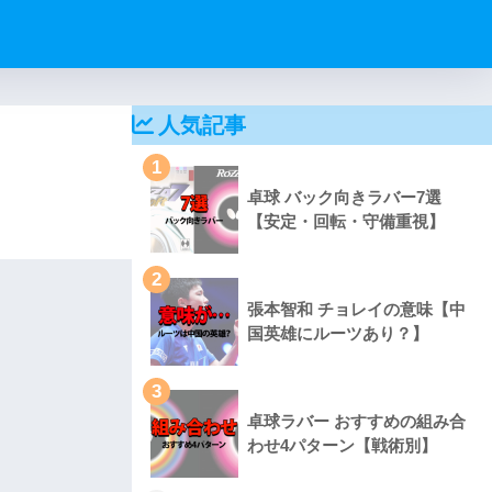
人気記事
1
卓球 バック向きラバー7選
【安定・回転・守備重視】
2
張本智和 チョレイの意味【中
国英雄にルーツあり？】
3
卓球ラバー おすすめの組み合
わせ4パターン【戦術別】