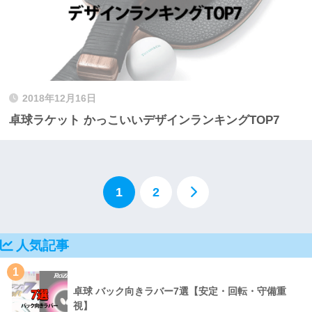
2018年12月16日
卓球ラケット かっこいいデザインランキングTOP7
1
2
人気記事
1
卓球 バック向きラバー7選【安定・回転・守備重
視】