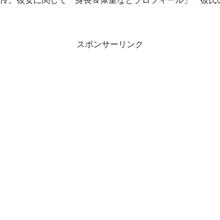
怜。彼女に関して「身長＆体重などプロフィール」「彼氏
スポンサーリンク