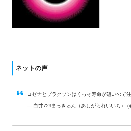
ネットの声
ロゼナとプラクソンはくっそ寿命が短いので
— 白井729まっきゅん（あしがられいいち） (@frie