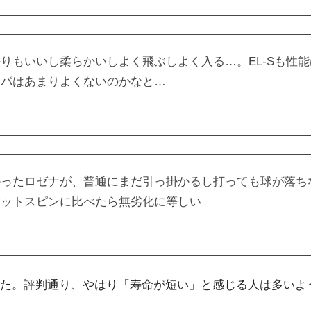
りもいいし柔らかいしよく飛ぶしよく入る…。EL-Sも性
スパはあまりよくないのかなと…
かったロゼナが、普通にまだ引っ掛かるし打っても球が落ち
アットスピンに比べたら無劣化に等しい
。評判通り、やはり「寿命が短い」と感じる人は多いようです