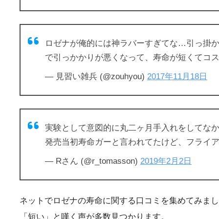
ロゼナが俺的には神ラバーすぎてな…引っ掛か
で引っかかりが悪くなって、寿命が短くてコ
— 見習い雑兵 (@zouhyou)
2017年11月18日
実験として意図的に丸二ヶ月手入れをしてな
発売当初寿命ガーと言われてたけど、フライ
— Rさん (@r_tomasson)
2019年2月2日
ネットでロゼナの寿命に関する口コミを集めてみました
「短い」と嘆く声が多数見つかります。