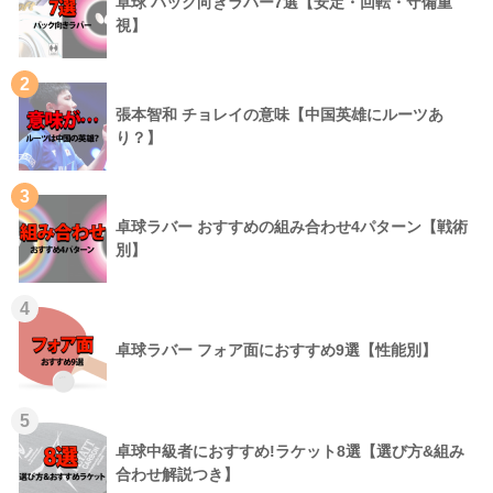
卓球 バック向きラバー7選【安定・回転・守備重
視】
2
張本智和 チョレイの意味【中国英雄にルーツあ
り？】
3
卓球ラバー おすすめの組み合わせ4パターン【戦術
別】
4
卓球ラバー フォア面におすすめ9選【性能別】
5
卓球中級者におすすめ!ラケット8選【選び方&組み
合わせ解説つき】