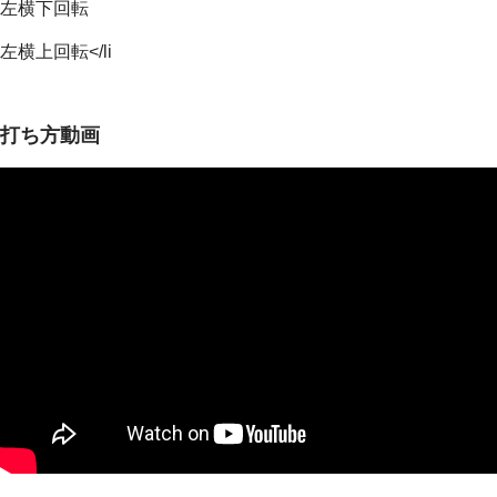
左横下回転
左横上回転</li
打ち方動画