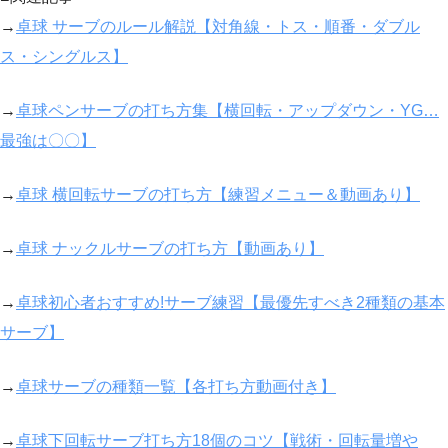
→
卓球 サーブのルール解説【対角線・トス・順番・ダブル
ス・シングルス】
→
卓球ペンサーブの打ち方集【横回転・アップダウン・YG…
最強は〇〇】
→
卓球 横回転サーブの打ち方【練習メニュー＆動画あり】
→
卓球 ナックルサーブの打ち方【動画あり】
→
卓球初心者おすすめ!サーブ練習【最優先すべき2種類の基本
サーブ】
→
卓球サーブの種類一覧【各打ち方動画付き】
→
卓球下回転サーブ打ち方18個のコツ【戦術・回転量増や