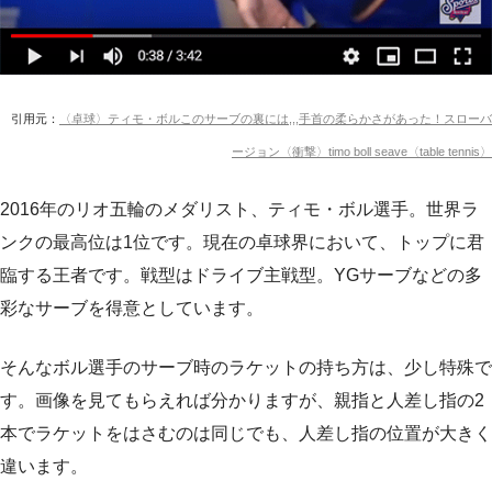
引用元：
〈卓球〉ティモ・ボルこのサーブの裏には,,,手首の柔らかさがあった！スローバ
ージョン〈衝撃〉timo boll seave〈table tennis〉
2016年のリオ五輪のメダリスト、ティモ・ボル選手。世界ラ
ンクの最高位は1位です。現在の卓球界において、トップに君
臨する王者です。戦型はドライブ主戦型。YGサーブなどの多
彩なサーブを得意としています。
そんなボル選手のサーブ時のラケットの持ち方は、少し特殊で
す。画像を見てもらえれば分かりますが、親指と人差し指の2
本でラケットをはさむのは同じでも、人差し指の位置が大きく
違います。