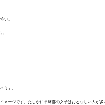
が怖い。
活。
そう」。
イメージです。たしかに卓球部の女子はおとなしい人が多